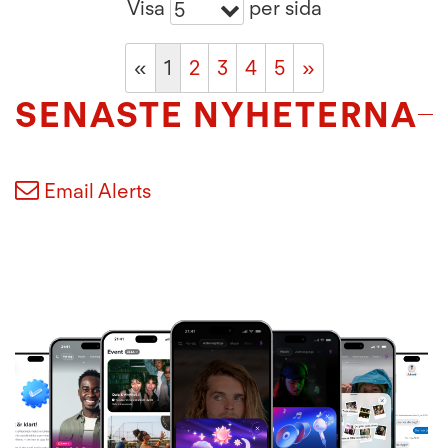
Visa
per sida
5
«
1
2
3
4
5
»
SENASTE NYHETERNA
Email Alerts