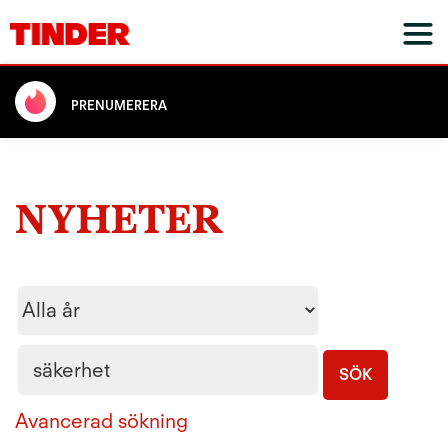
PRENUMERERA
NYHETER
Year
Nyckelord
SÖK
Avancerad sökning