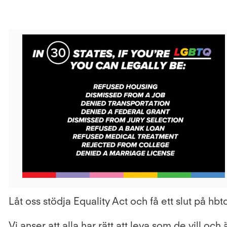
View
File
Låt oss stödja Equality Act och få ett slut på hb
Vi anser att alla har rätt att leva som de vill och ä