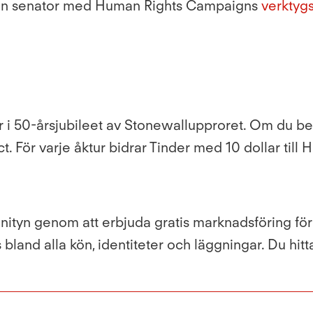
 din senator med Human Rights Campaigns
verktygs
r i 50-årsjubileet av Stonewallupproret. Om du bef
ct. För varje åktur bidrar Tinder med 10 dollar ti
yn genom att erbjuda gratis marknadsföring för id
s bland alla kön, identiteter och läggningar. Du hi