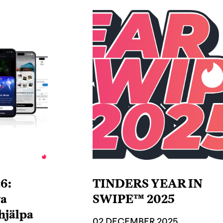
6:
TINDERS YEAR IN
ya
SWIPE™ 2025
 hjälpa
02 DECEMBER 2025