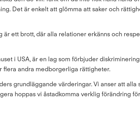
g. Det är enkelt att glömma att saker och rättighe
rig är ett brott, där alla relationer erkänns och res
set i USA, är en lag som förbjuder diskriminering 
 flera andra medborgerliga rättigheter.
inders grundläggande värderingar. Vi anser att al
agera hoppas vi åstadkomma verklig förändring fö