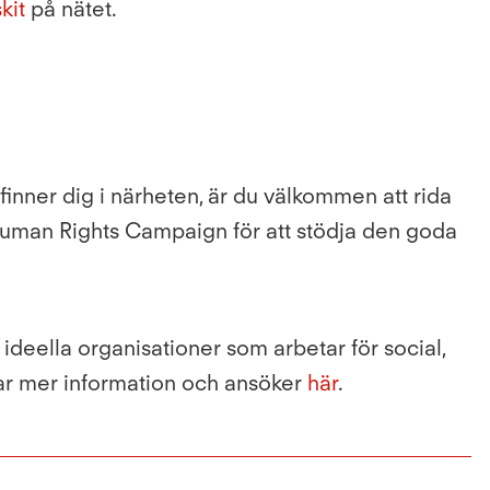
kit
på nätet.
inner dig i närheten, är du välkommen att rida
ll Human Rights Campaign för att stödja den goda
eella organisationer som arbetar för social,
ttar mer information och ansöker
här
.