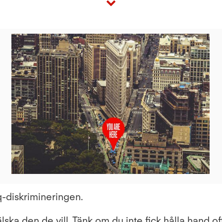
View
File
tq-diskrimineringen.
lska den de vill. Tänk om du inte fick hålla hand offen