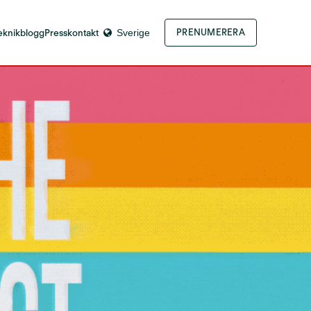
eknikblogg
Presskontakt
Sverige
PRENUMERERA