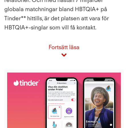
relationer. Och med nästan 7 miljarder
globala matchningar bland HBTQIA+ på
Tinder** hittills, är det platsen att vara för
HBTQIA+-singlar som vill få kontakt.
Fortsätt läsa
View
Nedlad