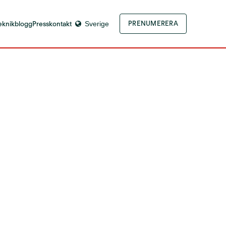
eknikblogg
Presskontakt
Sverige
PRENUMERERA