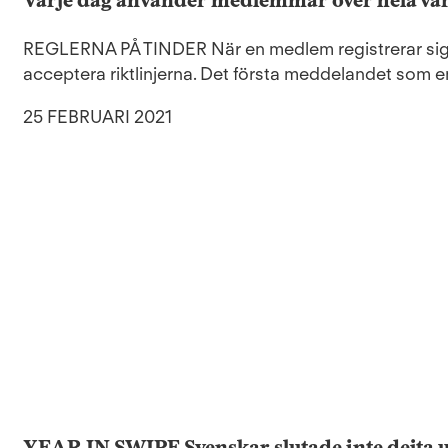
Varje dag använder medlemmar över hela värl
REGLERNA PÅ TINDER När en medlem registrerar sig
acceptera riktlinjerna. Det första meddelandet som en
25 FEBRUARI 2021
YEAR IN SWIPE Svenskar slutade inte dejta 