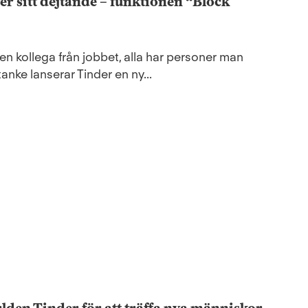
 sitt dejtande – funktionen “Block
 en kollega från jobbet, alla har personer man
åtanke lanserar Tinder en ny...