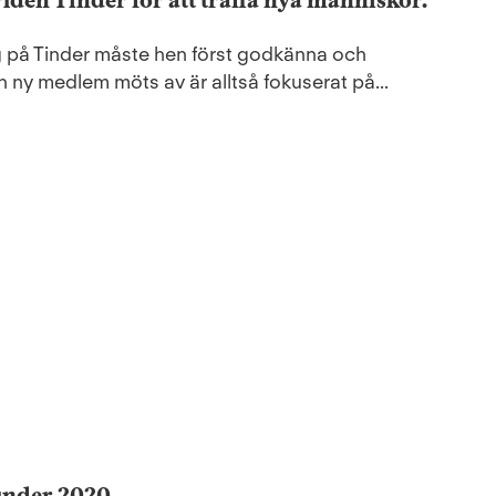
den Tinder för att träffa nya människor.
 på Tinder måste hen först godkänna och
 ny medlem möts av är alltså fokuserat på...
under 2020