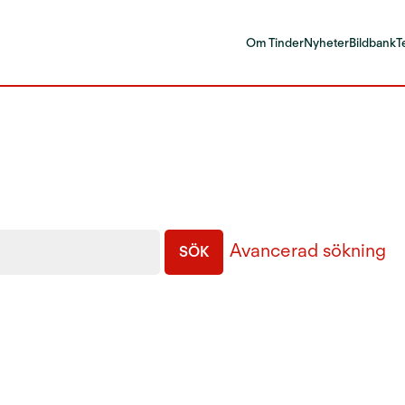
Om Tinder
Nyheter
Bildbank
T
Avancerad sökning
SÖK